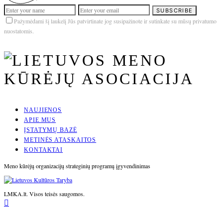
SUBSCRIBE
Pažymėdami šį laukelį Jūs patvirtinate jog susipažinote ir sutinkate su mūsų privatumo
nuostatomis.
NAUJIENOS
APIE MUS
ĮSTATYMŲ BAZĖ
METINĖS ATASKAITOS
KONTAKTAI
Meno kūrėjų organizacijų strateginių programų įgyvendinimas
LMKA.lt. Visos teisės saugomos.