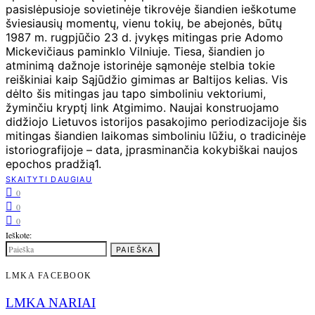
pasislėpusioje sovietinėje tikrovėje šiandien ieškotume
šviesiausių momentų, vienu tokių, be abejonės, būtų
1987 m. rugpjūčio 23 d. įvykęs mitingas prie Adomo
Mickevičiaus paminklo Vilniuje. Tiesa, šiandien jo
atminimą dažnoje istorinėje sąmonėje stelbia tokie
reiškiniai kaip Sąjūdžio gimimas ar Baltijos kelias. Vis
dėlto šis mitingas jau tapo simboliniu vektoriumi,
žyminčiu kryptį link Atgimimo. Naujai konstruojamo
didžiojo Lietuvos istorijos pasakojimo periodizacijoje šis
mitingas šiandien laikomas simboliniu lūžiu, o tradicinėje
istoriografijoje – data, įprasminančia kokybiškai naujos
epochos pradžią1.
SKAITYTI DAUGIAU
0
0
0
Ieškote:
PAIEŠKA
LMKA FACEBOOK
LMKA NARIAI