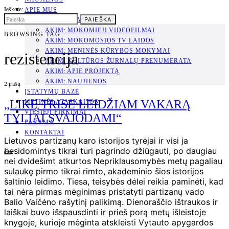
Ieškote:
APIE MUS
PAIEŠKA
PROJEKTAS AKIM
AKIM: MOKOMIEJI VIDEOFILMAI
BROWSING TAG
AKIM: MOKOMOSIOS TV LAIDOS
AKIM: MENINĖS KŪRYBOS MOKYMAI
rezistencija
AKIM: KULTŪROS ŽURNALŲ PRENUMERATA
AKIM: APIE PROJEKTĄ
AKIM: NAUJIENOS
2 įrašų
ĮSTATYMŲ BAZĖ
„LIKĘ TRISE LEIDŽIAM VAKARĄ
METINĖS ATASKAITOS
VIEŠIEJI PIRKIMAI
TYLIAI SVAJODAMI“
PARAMA
KONTAKTAI
Lietuvos partizanų karo istorijos tyrėjai ir visi ja
besidomintys tikrai turi pagrindo džiūgauti, po daugiau
nei dvidešimt atkurtos Nepriklausomybės metų pagaliau
sulaukę pirmo tikrai rimto, akademinio šios istorijos
šaltinio leidimo. Tiesa, teisybės dėlei reikia paminėti, kad
tai nėra pirmas mėginimas pristatyti partizanų vado
Balio Vaičėno rašytinį palikimą. Dienoraščio ištraukos ir
laiškai buvo išspausdinti ir prieš porą metų išleistoje
knygoje, kurioje mėginta atskleisti Vytauto apygardos