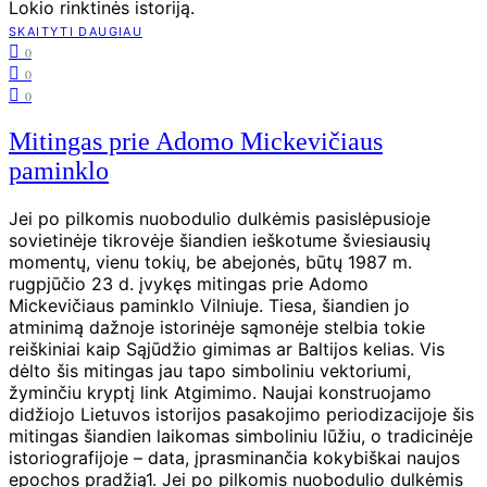
Lokio rinktinės istoriją.
SKAITYTI DAUGIAU
0
0
0
Mitingas prie Adomo Mickevičiaus
paminklo
Jei po pilkomis nuobodulio dulkėmis pasislėpusioje
sovietinėje tikrovėje šiandien ieškotume šviesiausių
momentų, vienu tokių, be abejonės, būtų 1987 m.
rugpjūčio 23 d. įvykęs mitingas prie Adomo
Mickevičiaus paminklo Vilniuje. Tiesa, šiandien jo
atminimą dažnoje istorinėje sąmonėje stelbia tokie
reiškiniai kaip Sąjūdžio gimimas ar Baltijos kelias. Vis
dėlto šis mitingas jau tapo simboliniu vektoriumi,
žyminčiu kryptį link Atgimimo. Naujai konstruojamo
didžiojo Lietuvos istorijos pasakojimo periodizacijoje šis
mitingas šiandien laikomas simboliniu lūžiu, o tradicinėje
istoriografijoje – data, įprasminančia kokybiškai naujos
epochos pradžią1. Jei po pilkomis nuobodulio dulkėmis