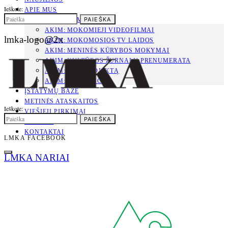
Ieškote:
APIE MUS
PAIEŠKA
PROJEKTAS AKIM
AKIM: MOKOMIEJI VIDEOFILMAI
lmka-logo@2x
AKIM: MOKOMOSIOS TV LAIDOS
AKIM: MENINĖS KŪRYBOS MOKYMAI
AKIM: KULTŪROS ŽURNALŲ PRENUMERATA
AKIM: APIE PROJEKTĄ
AKIM: NAUJIENOS
ĮSTATYMŲ BAZĖ
METINĖS ATASKAITOS
Ieškote:
VIEŠIEJI PIRKIMAI
PAIEŠKA
PARAMA
KONTAKTAI
LMKA FACEBOOK
LMKA NARIAI