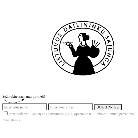
Sužinokite naujienas pirmieji!
SUBSCRIBE
Pažymėdami šį laukelį Jūs patvirtinate jog susipažinote ir sutinkate su mūsų privatumo
nuostatomis.