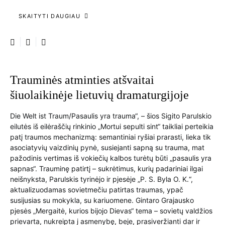
SKAITYTI DAUGIAU
Trauminės atminties atšvaitai
šiuolaikinėje lietuvių dramaturgijoje
Die Welt ist Traum/Pasaulis yra trauma“, – šios Sigito Parulskio
eilutės iš eilėraščių rinkinio „Mortui sepulti sint“ taikliai perteikia
patį traumos mechanizmą: semantiniai ryšiai prarasti, lieka tik
asociatyvių vaizdinių pynė, susiejanti sapną su trauma, mat
pažodinis vertimas iš vokiečių kalbos turėtų būti „pasaulis yra
sapnas“. Trauminę patirtį – sukrėtimus, kurių padariniai ilgai
neišnyksta, Parulskis tyrinėjo ir pjesėje „P. S. Byla O. K.“,
aktualizuodamas sovietmečiu patirtas traumas, ypač
susijusias su mokykla, su kariuomene. Gintaro Grajausko
pjesės „Mergaitė, kurios bijojo Dievas“ tema – sovietų valdžios
prievarta, nukreipta į asmenybę, beje, prasiveržianti dar ir