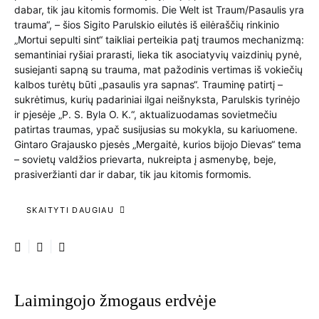
dabar, tik jau kitomis formomis. Die Welt ist Traum/Pasaulis yra
trauma“, – šios Sigito Parulskio eilutės iš eilėraščių rinkinio
„Mortui sepulti sint“ taikliai perteikia patį traumos mechanizmą:
semantiniai ryšiai prarasti, lieka tik asociatyvių vaizdinių pynė,
susiejanti sapną su trauma, mat pažodinis vertimas iš vokiečių
kalbos turėtų būti „pasaulis yra sapnas“. Trauminę patirtį –
sukrėtimus, kurių padariniai ilgai neišnyksta, Parulskis tyrinėjo
ir pjesėje „P. S. Byla O. K.“, aktualizuodamas sovietmečiu
patirtas traumas, ypač susijusias su mokykla, su kariuomene.
Gintaro Grajausko pjesės „Mergaitė, kurios bijojo Dievas“ tema
– sovietų valdžios prievarta, nukreipta į asmenybę, beje,
prasiveržianti dar ir dabar, tik jau kitomis formomis.
SKAITYTI DAUGIAU
Laimingojo žmogaus erdvėje