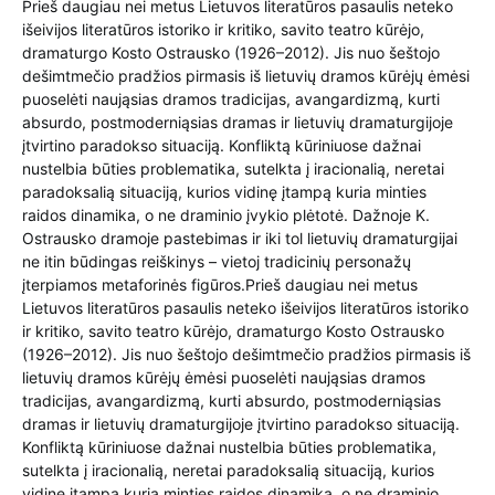
Prieš daugiau nei metus Lietuvos literatūros pasaulis neteko
išeivijos literatūros istoriko ir kritiko, savito teatro kūrėjo,
dramaturgo Kosto Ostrausko (1926–2012). Jis nuo šeštojo
dešimtmečio pradžios pirmasis iš lietuvių dramos kūrėjų ėmėsi
puoselėti naująsias dramos tradicijas, avangardizmą, kurti
absurdo, postmoderniąsias dramas ir lietuvių dramaturgijoje
įtvirtino paradokso situaciją. Konfliktą kūriniuose dažnai
nustelbia būties problematika, sutelkta į iracionalią, neretai
paradoksalią situaciją, kurios vidinę įtampą kuria minties
raidos dinamika, o ne draminio įvykio plėtotė. Dažnoje K.
Ostrausko dramoje pastebimas ir iki tol lietuvių dramaturgijai
ne itin būdingas reiškinys – vietoj tradicinių personažų
įterpiamos metaforinės figūros.Prieš daugiau nei metus
Lietuvos literatūros pasaulis neteko išeivijos literatūros istoriko
ir kritiko, savito teatro kūrėjo, dramaturgo Kosto Ostrausko
(1926–2012). Jis nuo šeštojo dešimtmečio pradžios pirmasis iš
lietuvių dramos kūrėjų ėmėsi puoselėti naująsias dramos
tradicijas, avangardizmą, kurti absurdo, postmoderniąsias
dramas ir lietuvių dramaturgijoje įtvirtino paradokso situaciją.
Konfliktą kūriniuose dažnai nustelbia būties problematika,
sutelkta į iracionalią, neretai paradoksalią situaciją, kurios
vidinę įtampą kuria minties raidos dinamika, o ne draminio