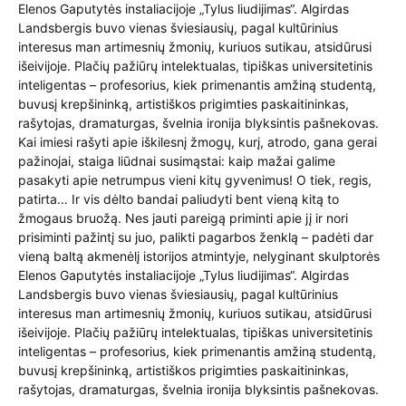
Elenos Gaputytės instaliacijoje „Tylus liudijimas“. Algirdas
Landsbergis buvo vienas šviesiausių, pagal kultūrinius
interesus man artimesnių žmonių, kuriuos sutikau, atsidūrusi
išeivijoje. Plačių pažiūrų intelektualas, tipiškas universitetinis
inteligentas – profesorius, kiek primenantis amžiną studentą,
buvusį krepšininką, artistiškos prigimties paskaitininkas,
rašytojas, dramaturgas, švelnia ironija blyksintis pašnekovas.
Kai imiesi rašyti apie iškilesnį žmogų, kurį, atrodo, gana gerai
pažinojai, staiga liūdnai susimąstai: kaip mažai galime
pasakyti apie netrumpus vieni kitų gyvenimus! O tiek, regis,
patirta… Ir vis dėlto bandai paliudyti bent vieną kitą to
žmogaus bruožą. Nes jauti pareigą priminti apie jį ir nori
prisiminti pažintį su juo, palikti pagarbos ženklą – padėti dar
vieną baltą akmenėlį istorijos atmintyje, nelyginant skulptorės
Elenos Gaputytės instaliacijoje „Tylus liudijimas“. Algirdas
Landsbergis buvo vienas šviesiausių, pagal kultūrinius
interesus man artimesnių žmonių, kuriuos sutikau, atsidūrusi
išeivijoje. Plačių pažiūrų intelektualas, tipiškas universitetinis
inteligentas – profesorius, kiek primenantis amžiną studentą,
buvusį krepšininką, artistiškos prigimties paskaitininkas,
rašytojas, dramaturgas, švelnia ironija blyksintis pašnekovas.