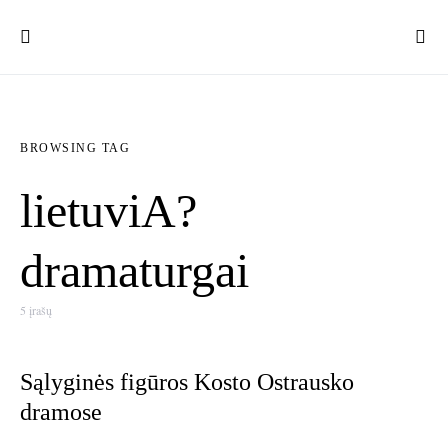
BROWSING TAG
lietuviA?
dramaturgai
5 įrašų
Sąlyginės figūros Kosto Ostrausko
dramose