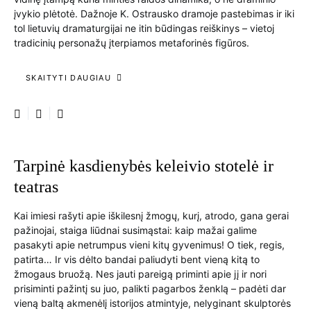
įvykio plėtotė. Dažnoje K. Ostrausko dramoje pastebimas ir iki
tol lietuvių dramaturgijai ne itin būdingas reiškinys – vietoj
tradicinių personažų įterpiamos metaforinės figūros.
SKAITYTI DAUGIAU
Tarpinė kasdienybės keleivio stotelė ir
teatras
Kai imiesi rašyti apie iškilesnį žmogų, kurį, atrodo, gana gerai
pažinojai, staiga liūdnai susimąstai: kaip mažai galime
pasakyti apie netrumpus vieni kitų gyvenimus! O tiek, regis,
patirta… Ir vis dėlto bandai paliudyti bent vieną kitą to
žmogaus bruožą. Nes jauti pareigą priminti apie jį ir nori
prisiminti pažintį su juo, palikti pagarbos ženklą – padėti dar
vieną baltą akmenėlį istorijos atmintyje, nelyginant skulptorės