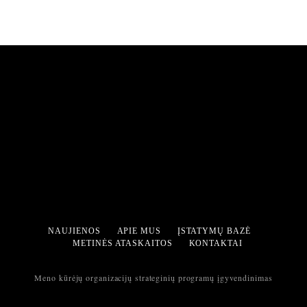
NAUJIENOS
APIE MUS
ĮSTATYMŲ BAZĖ
METINĖS ATASKAITOS
KONTAKTAI
Meno kūrėjų organizacijų strateginių programų įgyvendinimas