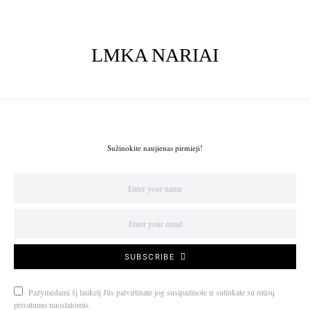
LMKA NARIAI
Sužinokite naujienas pirmieji!
SUBSCRIBE
Pažymėdami šį laukelį Jūs patvirtinate jog susipažinote ir sutinkate su mūsų
privatumo nuostatomis.