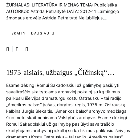
ŽURNALAS: LITERATŪRA IR MENAS TEMA: Publicistika
AUTORIUS: Astrida Petraitytė DATA: 2012-11 Laimingojo
žmogaus erdvėje Astrida Petraitytė Ne jubiliejus,…
SKAITYTI DAUGIAU
1975-aisiais, užbaigus „Čičinską“…
Esame dėkingi Romui Sakadolskiui už galimybę pasiūlyti
savaitraščio skaitytojams archyvinį pokalbį su ką tik mus
palikusiu išeivijos dramaturgu Kostu Ostrausku – tai radijo
„Amerikos balsas“ įrašas, darytas, regis, 1975 m. Ostrauską
kalbina Jurgis Blekaitis. „Amerikos balso“ archyvo medžiaga
šiuo metu skaitmeninama Valstybės archyve. Esame dėkingi
Romui Sakadolskiui už galimybę pasiūlyti savaitraščio
skaitytojams archyvinį pokalbį su ką tik mus palikusiu išeivijos
dramaturgu Kostu Ostrausku – tai radijo „Amerikos balsas“