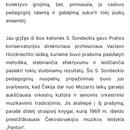
kolektyvo grojimą, bet, pirmiausia, jo vadovo
pedagoginį talentą ir gebėjimą sukurti tokį puikų
ansamblį.
Jau grįžęs iš šios kelionės S. Sondeckis gavo Prahos
konservatorijos direktoriaus profesoriaus Vaclavo
Holzknechto laišką, kuriame buvo prašoma pasidalyti
metodika, stebinančia efektyvumu ir leidžiančia
pasiekti tokių stulbinamų rezultatų. Šis S. Sondeckio
pedagoginių nuopelnų pripažinimas buvo juo
svarbesnis, kad Čekija dar nuo Mozarto laikų garsėjo
aukščiausia orkestrų kultūra ir senomis orkestrinio
muzikavimo tradicijomis. Jis atsiliepė į šį prašymą,
parašė didelį straipsnį knygai, kurią 1969 m. išleido
prestižiškiausia Čekoslovakijos muzikos leidykla
„Panton“.