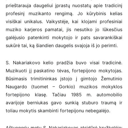
prieštarauja daugeliui įprastų nuostatų apie tradicinį
profesinį muzikanto rengimą. Jo kūrybinis kelias
visiškai unikalus. Vaikystėje, kai klojami profesiniai
muziko karjeros pamatai, jis nesutiko jo lūkesčius
galėjusio patenkinti mokytojo ir pats savarankiškai
sukūrė tai, ką šiandien daugelis svajoja iš jo perimti.
S. Nakariakovo kelio pradžia buvo visai tradicinė.
Muzikuoti jį paskatino tėvas, fortepijono mokytojas.
Būsimasis trimitininkas įstojo į gimtojo Žemutinio
Naugardo (tuomet – Gorkio) muzikos mokyklos
fortepijono klasę. Tačiau 1985 m. automobilio
avarijoje berniukas gavo sunkią stuburo traumą ir
toliau mokytis skambinti fortepijonu nebegalėjo.
Aštuonerių metų S. Nakariakovas atsidūrė kryžkelėje: