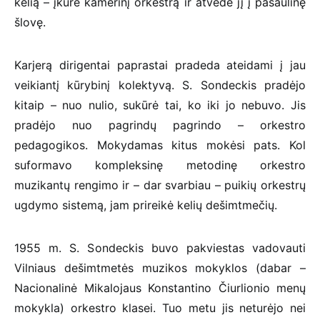
kelią – įkūrė kamerinį orkestrą ir atvedė jį į pasaulinę
šlovę.
Karjerą dirigentai paprastai pradeda ateidami į jau
veikiantį kūrybinį kolektyvą. S. Sondeckis pradėjo
kitaip – nuo nulio, sukūrė tai, ko iki jo nebuvo. Jis
pradėjo nuo pagrindų pagrindo – orkestro
pedagogikos. Mokydamas kitus mokėsi pats. Kol
suformavo kompleksinę metodinę orkestro
muzikantų rengimo ir – dar svarbiau – puikių orkestrų
ugdymo sistemą, jam prireikė kelių dešimtmečių.
1955 m. S. Sondeckis buvo pakviestas vadovauti
Vilniaus dešimtmetės muzikos mokyklos (dabar –
Nacionalinė Mikalojaus Konstantino Čiurlionio menų
mokykla) orkestro klasei. Tuo metu jis neturėjo nei