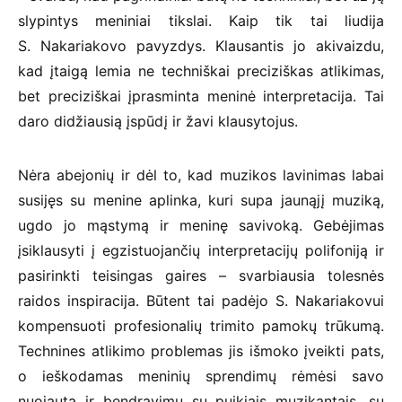
slypintys meniniai tikslai. Kaip tik tai liudija
S. Nakariakovo pavyzdys. Klausantis jo akivaizdu,
kad įtaigą lemia ne techniškai preciziškas atlikimas,
bet preciziškai įprasminta meninė interpretacija. Tai
daro didžiausią įspūdį ir žavi klausytojus.
Nėra abejonių ir dėl to, kad muzikos lavinimas labai
susijęs su menine aplinka, kuri supa jaunąjį muziką,
ugdo jo mąstymą ir meninę savivoką. Gebėjimas
įsiklausyti į egzistuojančių interpretacijų polifoniją ir
pasirinkti teisingas gaires – svarbiausia tolesnės
raidos inspiracija. Būtent tai padėjo S. Nakariakovui
kompensuoti profesionalių trimito pamokų trūkumą.
Technines atlikimo problemas jis išmoko įveikti pats,
o ieškodamas meninių sprendimų rėmėsi savo
nuojauta ir bendravimu su puikiais muzikantais, su